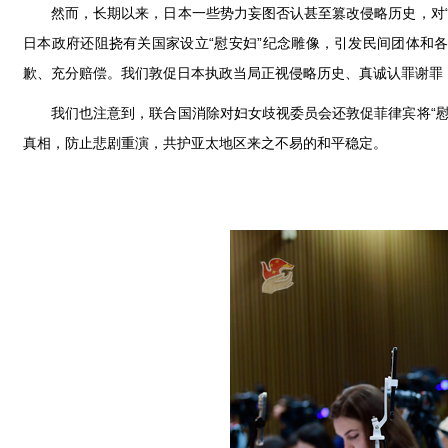
然而，长期以来，日本一些势力妄图否认甚至篡改侵略历史，对
日本政府还阻挠有关国家设立“慰安妇”纪念雕像，引发民间团体和
歉、充分赔偿。我们敦促日本执政当局正视侵略历史、真诚认罪谢罪，
我们也注意到，联合国消除对妇女歧视委员会还敦促菲律宾将“
真相，防止悲剧重演，共护亚太地区来之不易的和平稳定。