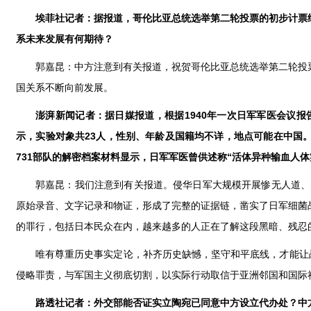
埃菲社记者：据报道，哥伦比亚总统选举第二轮投票的初步计票
系未来发展有何期待？
郭嘉昆：中方注意到有关报道，祝贺哥伦比亚总统选举第二轮投
国关系不断向前发展。
澎湃新闻记者：据日媒报道，根据1940年一次日军军医会议报
示，实验对象共23人，性别、年龄及国籍均不详，地点可能在中国
731部队的解密档案材料显示，日军军医曾供述称“活体异种输血人体
郭嘉昆：我们注意到有关报道。侵华日军大规模开展惨无人道、
原始录音、文字记录和物证，形成了完整的证据链，凿实了日军细菌
的罪行，包括日本民众在内，越来越多的人正在了解这段黑暗、残忍
唯有尊重历史事实定论，补齐历史缺憾，坚守和平底线，才能让
侵略罪责，与军国主义彻底切割，以实际行动取信于亚洲邻国和国际
路透社记者：外交部能否证实立陶宛已同意中方设立代办处？中