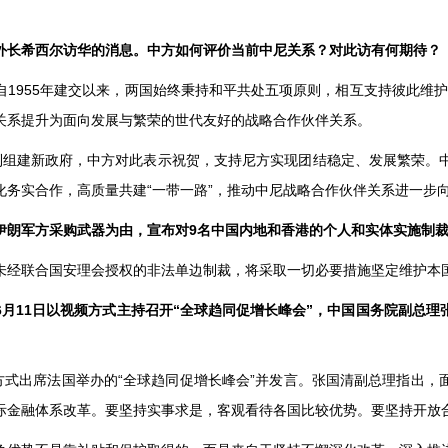
外长希西尔访华的消息。中方如何评价当前中尼关系？对此访有何期待？
1955年建交以来，两国始终秉持和平共处五项原则，相互支持彼此维护独
关系提升为面向发展与繁荣的世代友好的战略合作伙伴关系。
利组建新政府，中方对此表示祝贺，支持尼方实现团结稳定、发展繁荣。
化务实合作，高质量共建“一带一路”，推动中尼战略合作伙伴关系进一步
伊朗军方采购武器为由，宣布对9名中国内地和香港的个人和实体实施制
未经联合国安理会授权的非法单边制裁，将采取一切必要措施坚定维护本
月11日以视频方式主持召开“全球趋同促增长峰会”，中国国务院副总
方式出席法国举办的“全球趋同促增长峰会”并发言。张国清副总理指出
际金融体系改革。要坚持实事求是，客观看待各国比较优势。要坚持开放