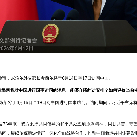
请，尼泊尔外交部长希西尔将于6月14日至17日访问中国。
统敏昂莱将对中国进行国事访问的消息，能否介绍此访安排？如何评价当前
昂莱将于6月15日至19日对中国进行国事访问。访问期间，习近平主席
交76年来，双方秉持共同倡导的和平共处五项原则精神，同甘共苦、守
访问，赓续传统胞波情谊，深化全面战略合作，推动中缅命运共同体建设