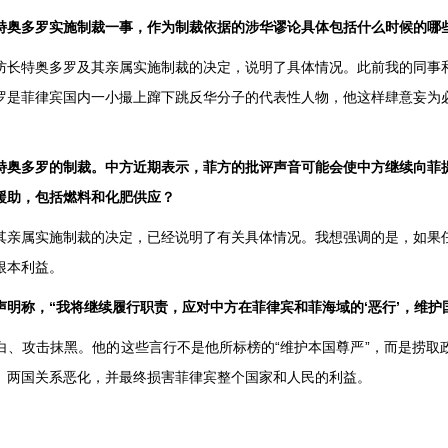
特奥多罗实施制裁一事，作为制裁依据的涉华谬论具体包括什么时候的哪
防长特奥多罗及其亲属实施制裁的决定，说明了具体情况。此前我的同事
罗是菲律宾国内一小撮上蹿下跳反华分子的代表性人物，他这样肆意妄为
特奥多罗的制裁。中方近期表示，菲方的批评声音可能会使中方继续向菲
援助，包括燃料和化肥供应？
其亲属实施制裁的决定，已经说明了有关具体情况。我想强调的是，如果
根本利益。
明称，“我将继续履行职责，应对中方在菲律宾和菲海域的‘恶行’，维护
白、攻击抹黑。他的这些言行不是他所标榜的“维护本国尊严”，而是捞取
、两国关系恶化，并最终损害菲律宾整个国家和人民的利益。