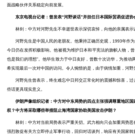
面战略伙伴关系稳定向前发展。
东京电视台记者：曾发表“河野谈话”并担任日本国际贸易促进
林剑：中方对河野先生不幸逝世表示深切哀悼，向他的亲属表示
河野先生是中国人民的老朋友。他秉持正确历史观，1993年作为
今日仍在发挥积极影响。他被视为维护日本和平宪法的旗帜人物，曾
也是我们的理想”。他毕生致力于中日友好，曾数十次访华，为推动
希实现最后一次对中国的访问。令人惋惜的是，由于病情加重，河野
河野先生曾表示，终生难忘中日邦交正常化时的震撼和惊喜，过
些话更具现实意义。
伊朗声像组织记者：中方对中东局势的四点主张强调尊重地区国
权？中方将采取哪些举措阻止海湾国家协助美国攻击伊朗？
林剑：中方对当前局势表示严重关切。武力相向只会加重局势恶
强烈敦促有关方立即停止军事行动，回归对话谈判，响应有关国家斡