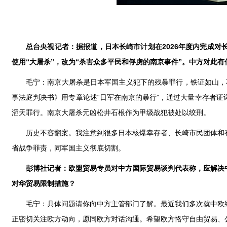
总台央视记者：据报道，日本长崎市计划在2026年度内完成
使用“大屠杀”，改为“杀害众多平民和俘虏的南京事件”。中方对此有
毛宁：南京大屠杀是日本军国主义犯下的残暴罪行，铁证如山，不
事法庭判决书》用专章论述“日军在南京的暴行”，通过大量幸存者
滔天罪行。南京大屠杀元凶松井石根作为甲级战犯被处以绞刑。
历史不容翻案。我注意到很多日本核爆幸存者、长崎市民团体和
省战争罪责，同军国主义彻底切割。
彭博社记者：欧盟贸易专员对中方国际贸易谈判代表称，应解决
对华贸易限制措施？
毛宁：具体问题请你向中方主管部门了解。最近我们多次就中欧
正密切关注欧方动向，愿同欧方对话沟通。希望欧方恪守自由贸易、