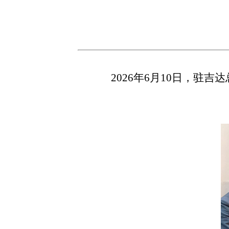
2026年6月10日，驻