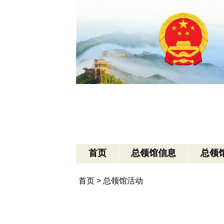
首页
总领馆信息
总领
首页
>
总领馆活动