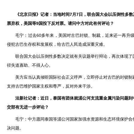
《北京日报》记者：当地时间7月7日，联合国大会以压倒性多数决
票弃权，美国等9国投下反对票。请问中方对此有何评论？
毛宁：过去60多年来，美国对古巴封锁、制裁，近来还一再升
侵犯古巴生存权和发展权，给古巴人民造成深重灾难。
联合国大会以压倒性多数决定就有关议题举行辩论，再次体现了
径失道寡助、不得人心。
美方应当认真倾听国际社会正义呼声，立即停止对古巴的封锁制
支持古巴维护国家主权和尊严，反对外来干涉。
法新社记者：近日，泰国有团体就湄公河支流重金属污染问题到
交部有无进一步评论？
毛宁：中方愿同泰国等湄公河国家加强水资源和生态环境保护合
决问题。