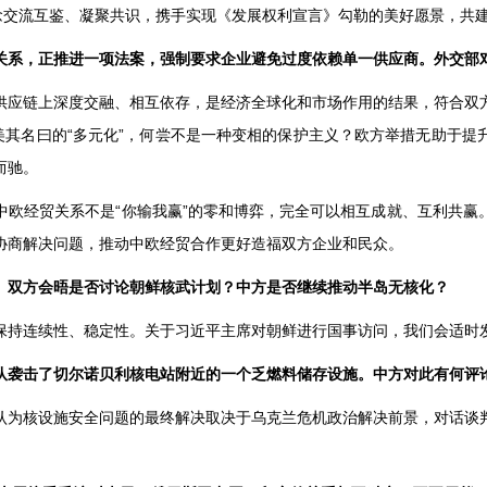
理念交流互鉴、凝聚共识，携手实现《发展权利宣言》勾勒的美好愿景，共
关系，正推进一项法案，强制要求企业避免过度依赖单一供应商。外交部
供应链上深度交融、相互依存，是经济全球化和市场作用的结果，符合双
美其名曰的“多元化”，何尝不是一种变相的保护主义？欧方举措无助于
而驰。
中欧经贸关系不是“你输我赢”的零和博弈，完全可以相互成就、互利共赢
协商解决问题，推动中欧经贸合作更好造福双方企业和民众。
。双方会晤是否讨论朝鲜核武计划？中方是否继续推动半岛无核化？
保持连续性、稳定性。关于习近平主席对朝鲜进行国事访问，我们会适时
队袭击了切尔诺贝利核电站附近的一个乏燃料储存设施。中方对此有何评
认为核设施安全问题的最终解决取决于乌克兰危机政治解决前景，对话谈
。